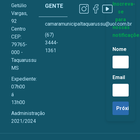
Inscreva-
Getúlio
GENTE
se
Vargas,
para
92
camaramunicipaltaquarussu@uol.com.br
nossas
Centro
(67)
notificaçõe
CEP:
3444-
79765-
Nome
1361
000 -
Taquarussu
MS
Email
Expediente:
07h00
á
13h00
Aadministração
2021/2024