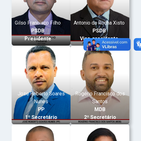
Gilso Francisco Filho
Antonio da Rocha Xisto
PSDB
PSDB
Presidente
Vice-presidente
Jose Roberto Soares
Rogério Francisco dos
Nunes
Santos
PP
MDB
1º Secretário
2º Secretário