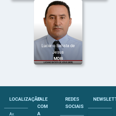
Luciano Batista de
Jesus
MDB
LOCALIZAÇÃO
FALE
REDES
NEWSLET
COM
SOCIAIS
A
Av.