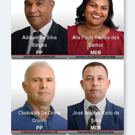
Adilson Da Silva
Ana Paula Paulino dos
Borges
Santos
PP
MDB
Clodoaldo Da Costa
José Antônio Xisto da
Crivelli
Silva
PP
MDB