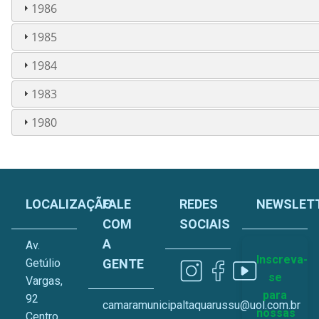
1986
1985
1984
1983
1980
LOCALIZAÇÃO
FALE
REDES
NEWSLET
COM
SOCIAIS
A
Av.
Inscreva-
Getúlio
GENTE
se
Vargas,
para
92
camaramunicipaltaquarussu@uol.com.br
nossas
Centro